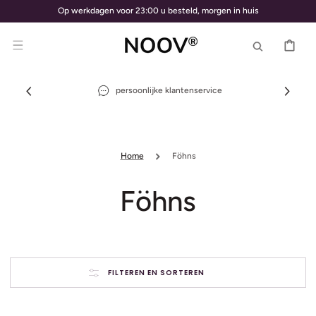
METEEN
Op werkdagen voor 23:00 u besteld, morgen in huis
NAAR DE
CONTENT
WINKELWAGE
persoonlijke klantenservice
Home
Föhns
Collectie:
Föhns
FILTEREN EN SORTEREN