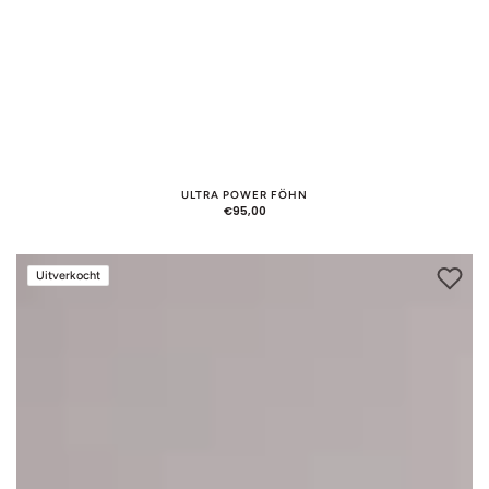
ULTRA POWER FÖHN
NORMALE
€95,00
PRIJS
Multi
Uitverkocht
Airstyler