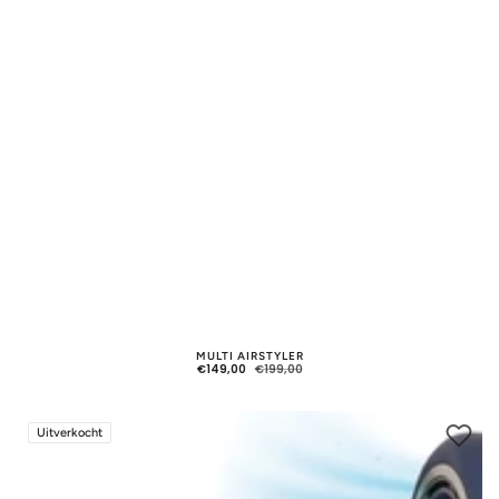
MULTI AIRSTYLER
€149,00
€199,00
AANBIEDINGSPRIJS
NORMALE
PRIJS
Ultra
Uitverkocht
Power
Föhn